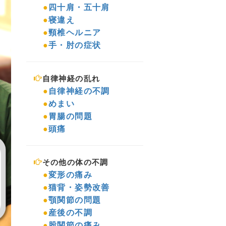
●
四十肩・五十肩
●
寝違え
●
頸椎ヘルニア
●
手・肘の症状
自律神経の乱れ
●
自律神経の不調
●
めまい
●
胃腸の問題
●
頭痛
その他の体の不調
●
変形の痛み
●
猫背・姿勢改善
●
顎関節の問題
●
産後の不調
●
股関節の痛み