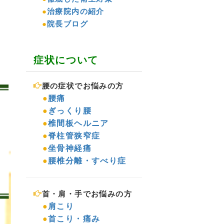
●
治療院内の紹介
●
院長ブログ
症状について
腰の症状でお悩みの方
●
腰痛
●
ぎっくり腰
●
椎間板ヘルニア
●
脊柱管狭窄症
●
坐骨神経痛
●
腰椎分離・すべり症
首・肩・手でお悩みの方
●
肩こり
●
首こり・痛み