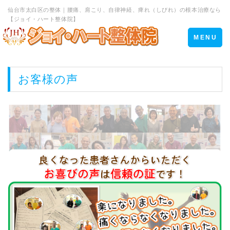
仙台市太白区の整体｜腰痛、肩こり、自律神経、痺れ（しびれ）の根本治療なら
【ジョイ・ハート整体院】
Toggle
MENU
navigation
お客様の声