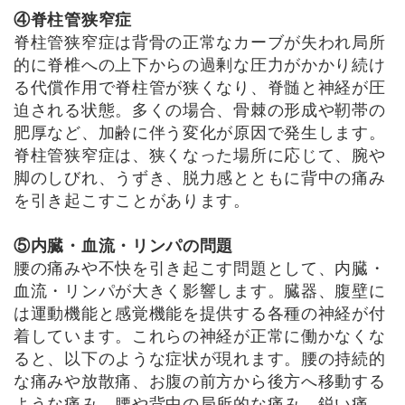
④脊柱管狭窄症
脊柱管狭窄症は背骨の正常なカーブが失われ局所
的に脊椎への上下からの過剰な圧力がかかり続け
る代償作用で脊柱管が狭くなり、脊髄と神経が圧
迫される状態。多くの場合、骨棘の形成や靭帯の
肥厚など、加齢に伴う変化が原因で発生します。
脊柱管狭窄症は、狭くなった場所に応じて、腕や
脚のしびれ、うずき、脱力感とともに背中の痛み
を引き起こすことがあります。
⑤内臓・血流・リンパの問題
腰の痛みや不快を引き起こす問題として、内臓・
血流・リンパが大きく影響します。臓器、腹壁に
は運動機能と感覚機能を提供する各種の神経が付
着しています。これらの神経が正常に働かなくな
ると、以下のような症状が現れます。腰の持続的
な痛みや放散痛、お腹の前方から後方へ移動する
ような痛み、腰や背中の局所的な痛み、鋭い痛