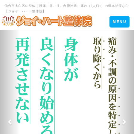
仙台市太白区の整体｜腰痛、肩こり、自律神経、痺れ（しびれ）の根本治療なら
【ジョイ・ハート整体院】
Toggle
MENU
navigation