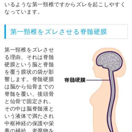
いるような第一頸椎ですからズレを起こしやすく
なっています。
第一頸椎をズレさせる脊髄硬膜
第一頸椎をズレさせ
る理由、それは脊髄
硬膜という脳と脊髄
を覆う膜状の袋が影
響します。脊髄硬膜
は脳から仙骨までの
脊髄を覆い、後頭骨
と仙骨で固定され、
その中は脳脊髄液と
いう液体で満たされ
中枢神経の保護や栄
養の補給、老廃物を